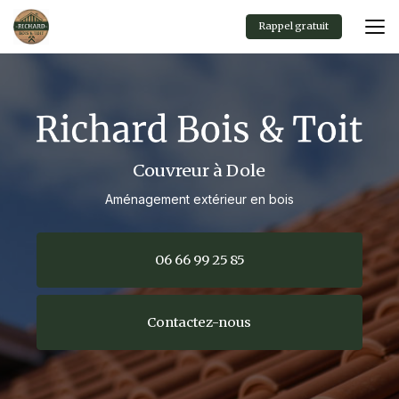
Aller
au
Rappel gratuit
contenu
principal
Couvreur à Dole
Aménagement extérieur en bois
06 66 99 25 85
Contactez-nous