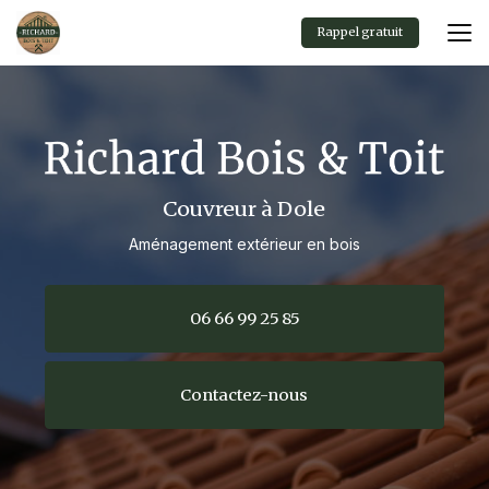
Aller
au
Rappel gratuit
contenu
principal
Couvreur à Dole
Aménagement extérieur en bois
06 66 99 25 85
Contactez-nous