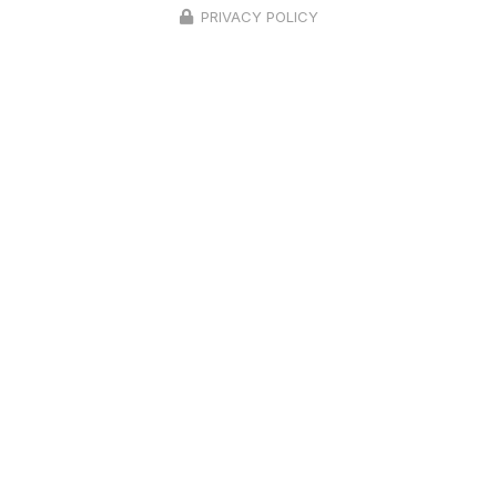
PRIVACY POLICY
Couvreur à Dole
39290 Dammartin-Marpain
06 66 99 25 85
Voir
+
d'infos sur
facebook
Envoyez un message