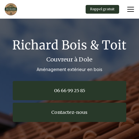
Aller
au
Rappel gratuit
contenu
principal
Couvreur à Dole
Aménagement extérieur en bois
06 66 99 25 85
Contactez-nous