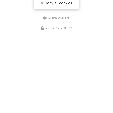
Deny all cookies
PERSONALIZE
PRIVACY POLICY
14/04/2026
Levage d'une charpente
traditionnelle sur un garage 4 pans à
Seurre
Une expertise en charpente traditionnelle à votre
service Chez
Richard Bois & Toit
, nous sommes
fiers de notre expertise en
charpente
traditionnelle
, un savoir-…
Toute l'actualité