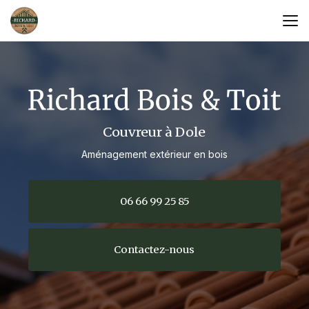
Aller
au
contenu
principal
Couvreur à Dole
Aménagement extérieur en bois
06 66 99 25 85
Contactez-nous