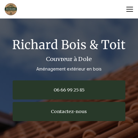
Aller
au
contenu
principal
Couvreur à Dole
Aménagement extérieur en bois
06 66 99 25 85
Contactez-nous