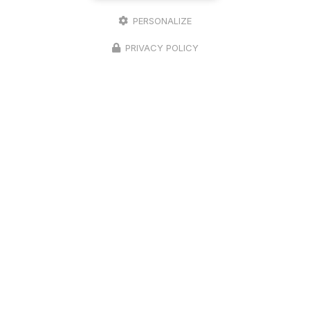
PERSONALIZE
PRIVACY POLICY
14/04/2026
Levage d'une charpente
traditionnelle sur un garage 4 pans à
Seurre
Une expertise en charpente traditionnelle à votre
service Chez
Richard Bois & Toit
, nous sommes
fiers de notre expertise en
charpente
traditionnelle
, un savoir-…
Toute l'actualité