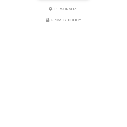
PERSONALIZE
PRIVACY POLICY
14/04/2026
Levage d'une charpente
traditionnelle sur un garage 4 pans à
Seurre
Une expertise en charpente traditionnelle à votre
service Chez
Richard Bois & Toit
, nous sommes
fiers de notre expertise en
charpente
traditionnelle
, un savoir-…
Toute l'actualité