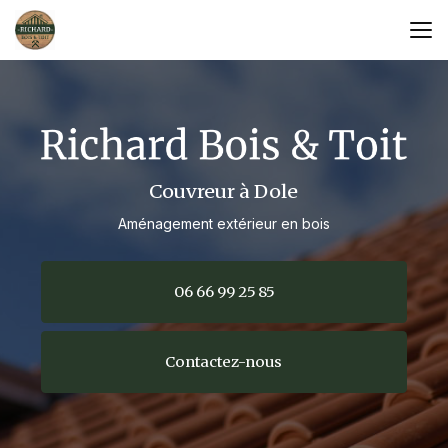
Aller
au
contenu
principal
Couvreur à Dole
Aménagement extérieur en bois
06 66 99 25 85
Contactez-nous