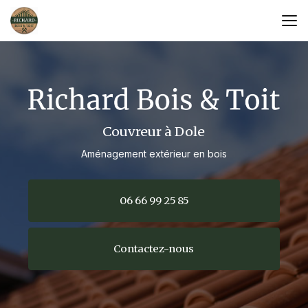
Aller
au
contenu
principal
Couvreur à Dole
Aménagement extérieur en bois
06 66 99 25 85
Contactez-nous