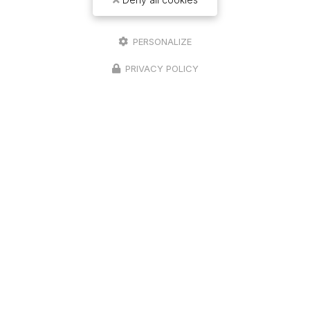
PERSONALIZE
PRIVACY POLICY
14/04/2026
Rénovation d'un toit monopant
pour le lavoir à Dammartin-Marpain
Une expertise reconnue en couvertureChez
Richard Bois & Toit
, nous sommes fiers de partager
notre dernière réalisation : la
rénovation d'un toit
monopant
pour le…
Toute l'actualité