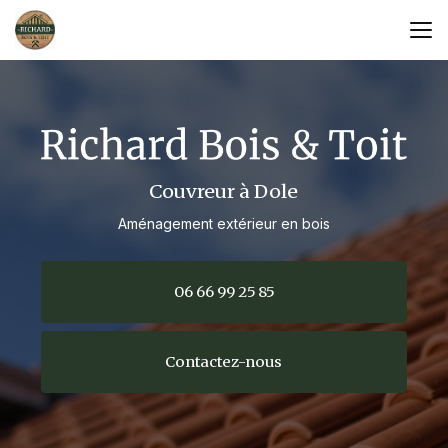
Aller
au
contenu
principal
Couvreur à Dole
Aménagement extérieur en bois
06 66 99 25 85
Contactez-nous