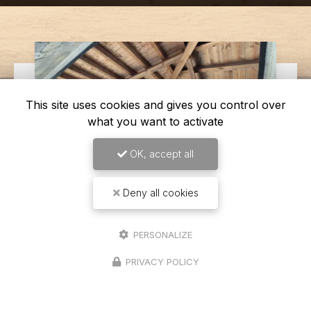
This site uses cookies and gives you control over
what you want to activate
OK, accept all
Deny all cookies
14/04/2026
PERSONALIZE
Levage d'une charpente
traditionnelle sur un garage 4 pans à
PRIVACY POLICY
Seurre
Une expertise en charpente traditionnelle à votre