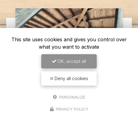
This site uses cookies and gives you control over
what you want to activate
OK, accept all
Deny all cookies
14/04/2026
PERSONALIZE
Levage d'une charpente
traditionnelle sur un garage 4 pans à
PRIVACY POLICY
Seurre
Une expertise en charpente traditionnelle à votre
service Chez
Richard Bois & Toit
, nous sommes
fiers de notre expertise en
charpente