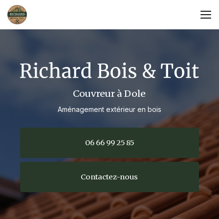
Aller
au
contenu
principal
Couvreur à Dole
Aménagement extérieur en bois
06 66 99 25 85
Contactez-nous