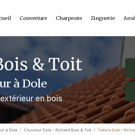
cueil
Couverture
Charpente
Zinguerie
Amén
ur à Dole
xtérieur en bois
eur à Dole
Couvreur Dole - Richard Bois & Toit
Toiture Dole - Richa