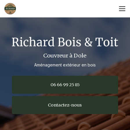
Aller
au
contenu
principal
Couvreur à Dole
Aménagement extérieur en bois
06 66 99 25 85
Contactez-nous