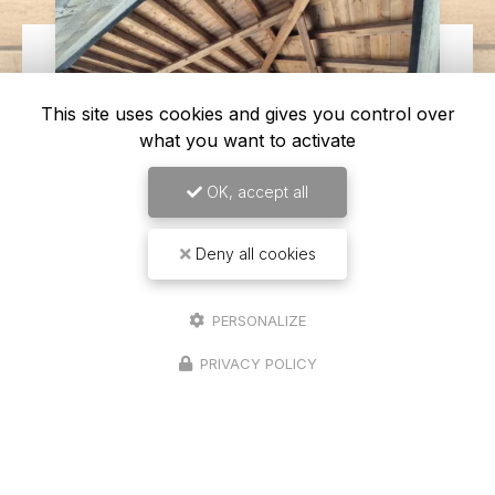
This site uses cookies and gives you control over
what you want to activate
OK, accept all
Deny all cookies
14/04/2026
Levage d'une charpente
PERSONALIZE
traditionnelle sur un garage 4 pans à
PRIVACY POLICY
Seurre
Une expertise en charpente traditionnelle à votre
service Chez
Richard Bois & Toit
, nous sommes
fiers de notre expertise en
charpente
traditionnelle
, un savoir-…