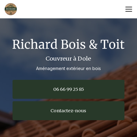
Aller
au
contenu
principal
Couvreur à Dole
Aménagement extérieur en bois
06 66 99 25 85
Contactez-nous