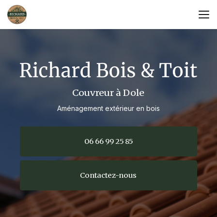
Aller
au
contenu
principal
Couvreur à Dole
Aménagement extérieur en bois
06 66 99 25 85
Contactez-nous