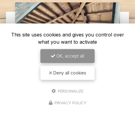
This site uses cookies and gives you control over
what you want to activate
OK, accept all
Deny all cookies
14/04/2026
Levage d'une charpente
PERSONALIZE
traditionnelle sur un garage 4 pans à
PRIVACY POLICY
Seurre
Une expertise en charpente traditionnelle à votre
service Chez
Richard Bois & Toit
, nous sommes
fiers de notre expertise en
charpente
traditionnelle
, un savoir-…